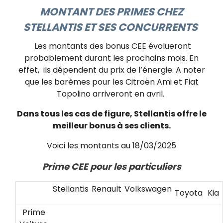
MONTANT DES PRIMES CHEZ
STELLANTIS ET SES CONCURRENTS
Les montants des bonus CEE évolueront
probablement durant les prochains mois. En
effet, ils dépendent du prix de l’énergie. A noter
que les barèmes pour les Citroën Ami et Fiat
Topolino arriveront en avril.
Dans tous les cas de figure, Stellantis offre le
meilleur bonus à ses clients.
Voici les montants au 18/03/2025
Prime CEE pour les particuliers
Stellantis
Renault
Volkswagen
Toyota​
Kia​
Prime