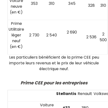
Voiture
353
310
345
​328
310​
neuve
(en €)
Prime
Utilitaire
2 690
​2
léger
2 730
2 540
2 536​
500
neuf
(en €)
Les particuliers bénéficient de la prime CEE peu
importe leurs revenus et le prix de leur véhicule
électrique neuf.​
Prime CEE pour les entreprises
Stellantis
Renault
Volksw
Voiture
427
380