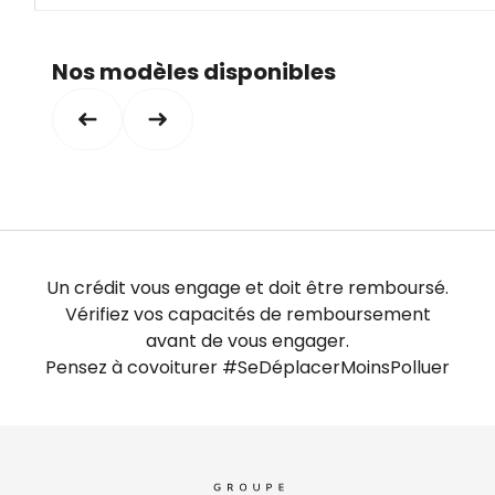
Nos modèles disponibles
Un crédit vous engage et doit être remboursé.
Vérifiez vos capacités de remboursement
avant de vous engager.
Pensez à covoiturer #SeDéplacerMoinsPolluer