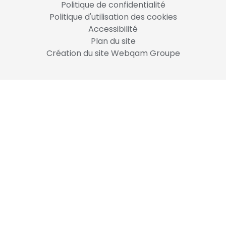
Nous rejoindre
Politique de confidentialité
Politique d'utilisation des cookies
Accessibilité
Plan du site
Création du site Webqam Groupe