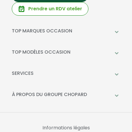
Prendre un RDV atelier
TOP MARQUES OCCASION
Peugeot
Mercedes-Benz
TOP MODÈLES OCCASION
Citroën
Citroën C3
DS Automobiles
Peugeot 208
SERVICES
Toyota
Mercedes GLC
Prendre rendez-vous à l'atelier
Opel
Peugeot 2008
Livraison à domicile
À PROPOS DU GROUPE CHOPARD
Kia
DS 3
Financement
Qui sommes-nous?
Fiat
Toyota C-HR
La Recharge Chopard
Nos concessions
Mercedes Classe A
Actualités
Opel Corsa
Informations légales