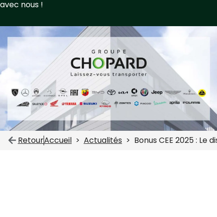
avec nous !
Retour
Accueil
Actualités
Bonus CEE 2025 : Le d