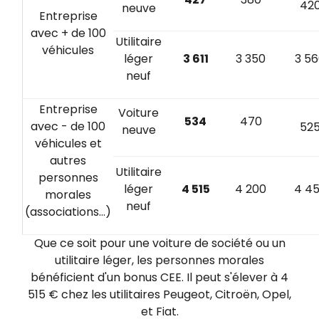
​42
neuve
Entreprise
avec + de 100
Utilitaire
véhicules
léger
3 611
3 350
3 5
neuf
Entreprise
Voiture
534
470
avec - de 100
525
neuve
véhicules et
autres
Utilitaire
personnes
léger
4
515
4 200
4 4
morales
neuf
(associations…)
Que ce soit pour une voiture de société ou un
utilitaire léger, les personnes morales
bénéficient d'un bonus CEE. Il peut s'élever à 4
515 € chez les utilitaires Peugeot, Citroën, Opel,
et Fiat.