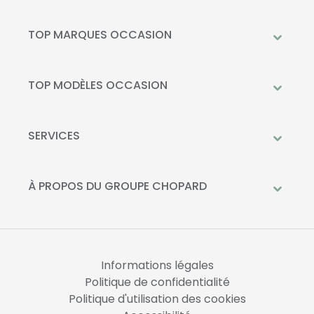
TOP MARQUES OCCASION
Peugeot
Mercedes-Benz
TOP MODÈLES OCCASION
Citroën
Citroën C3
DS Automobiles
Peugeot 208
SERVICES
Toyota
Mercedes GLC
Prendre rendez-vous à l'atelier
Opel
Peugeot 2008
Livraison à domicile
À PROPOS DU GROUPE CHOPARD
Kia
DS 3
Financement
Qui sommes-nous?
Fiat
Toyota C-HR
La Recharge Chopard
Nos concessions
Mercedes Classe A
Actualités
Opel Corsa
Informations légales
Nous rejoindre
Politique de confidentialité
Politique d'utilisation des cookies