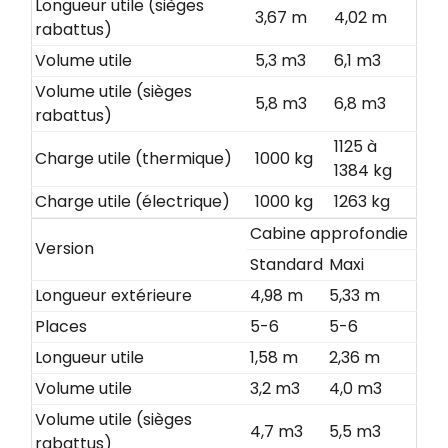
Longueur utile (sièges
3,67 m
4,02 m
rabattus)
Volume utile
5,3 m3
6,1 m3
Volume utile (sièges
5,8 m3
6,8 m3
rabattus)
1125 à
Charge utile (thermique)
1000 kg
1384 kg
Charge utile (électrique)
1000 kg
1263 kg
Cabine approfondie
Version
Standard
Maxi
Longueur extérieure
4,98 m
5,33 m
Places
5-6
5-6
Longueur utile
1,58 m
2,36 m
Volume utile
3,2 m3
4,0 m3
Volume utile (sièges
4,7 m3
5,5 m3
rabattus)