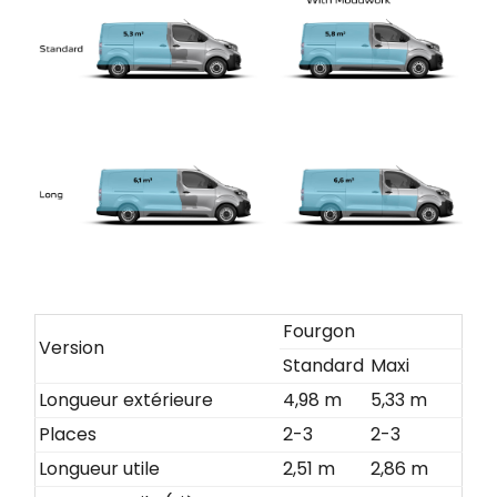
Fourgon
Version
Standard
Maxi
Longueur extérieure
4,98 m
5,33 m
Places
2-3
2-3
Longueur utile
2,51 m
2,86 m