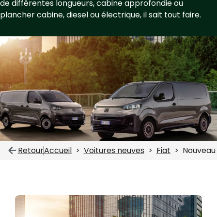
de différentes longueurs, cabine approfondie ou
plancher cabine, diesel ou électrique, il sait tout faire.
Retour
Accueil
Voitures neuves
Fiat
Nouveau 