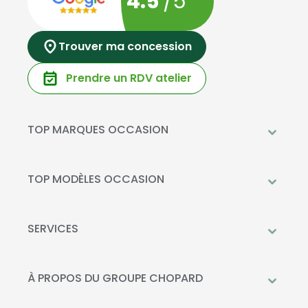
4.5
/5
Trouver ma concession
Prendre un RDV atelier
TOP MARQUES OCCASION
Peugeot
Mercedes-Benz
TOP MODÈLES OCCASION
Citroën
Citroën C3
DS Automobiles
Peugeot 208
SERVICES
Toyota
Mercedes GLC
Prendre rendez-vous à l'atelier
Opel
Peugeot 2008
Livraison à domicile
À PROPOS DU GROUPE CHOPARD
Kia
DS 3
Financement
Qui sommes-nous?
Fiat