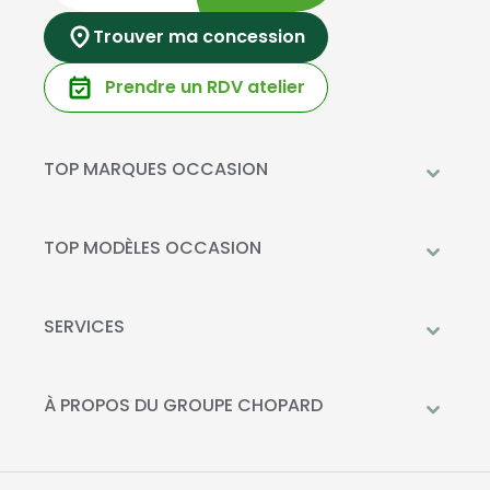
Trouver ma concession
Prendre un RDV atelier
TOP MARQUES OCCASION
Peugeot
Mercedes-Benz
TOP MODÈLES OCCASION
Citroën
Citroën C3
DS Automobiles
Peugeot 208
SERVICES
Toyota
Mercedes GLC
Prendre rendez-vous à l'atelier
Opel
Peugeot 2008
Livraison à domicile
À PROPOS DU GROUPE CHOPARD
Kia
DS 3
Financement
Qui sommes-nous?
Fiat
Toyota C-HR
La Recharge Chopard
Nos concessions