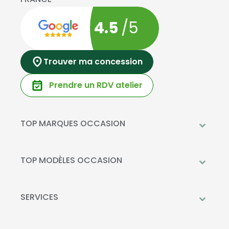
4.5
/5
Trouver ma concession
Prendre un RDV atelier
TOP MARQUES OCCASION
Peugeot
Mercedes-Benz
TOP MODÈLES OCCASION
Citroën
Citroën C3
DS Automobiles
Peugeot 208
SERVICES
Toyota
Mercedes GLC
Prendre rendez-vous à l'atelier
Opel
Peugeot 2008