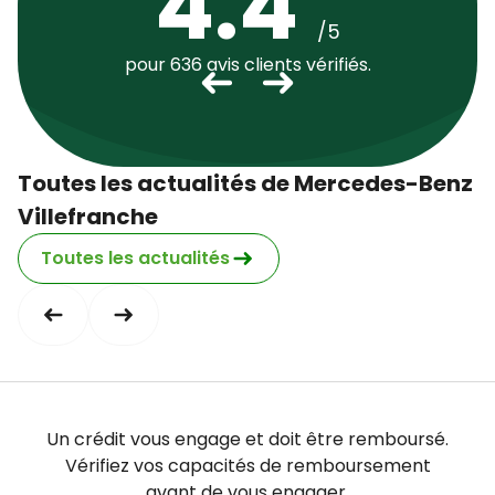
4.4
Dimanche
fermé
Jeudi
07:30 - 12:00 13:30 - 18:00
/5
Vendredi
07:30 - 12:00 13:30 - 18:00
pour 636 avis clients vérifiés.
Samedi
fermé
Dimanche
fermé
Toutes les actualités de Mercedes-Benz
Villefranche
Toutes les actualités
Un crédit vous engage et doit être remboursé.
Vérifiez vos capacités de remboursement
avant de vous engager.