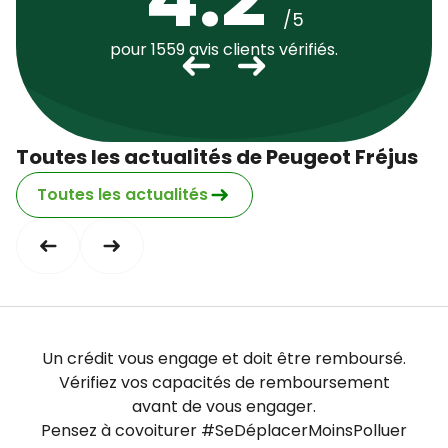
Dimanche
fermé
Jeudi
08:00 - 12:00 14:00 - 18:00
/5
Vendredi
08:00 - 12:00 14:00 - 17:00
pour 1559 avis clients vérifiés.
Samedi
fermé
Dimanche
fermé
Toutes les actualités de Peugeot Fréjus
Toutes les actualités
Un crédit vous engage et doit être remboursé.
Vérifiez vos capacités de remboursement
avant de vous engager.
Pensez à covoiturer #SeDéplacerMoinsPolluer