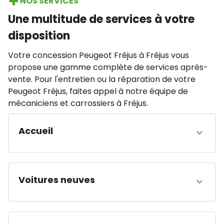
NOS SERVICES
Une multitude de services à votre
disposition
Votre concession Peugeot Fréjus à Fréjus vous
propose une gamme complète de services après-
vente. Pour l'entretien ou la réparation de votre
Peugeot Fréjus, faites appel à notre équipe de
mécaniciens et carrossiers à Fréjus.
Accueil
HEURES D'OUVERTURE
Lundi
08:00 - 12:00 14:00 - 19:00
Voitures neuves
Mardi
08:00 - 12:00 14:00 - 19:00
Mercredi
08:00 - 12:00 14:00 - 19:00
HEURES D'OUVERTURE
Jeudi
08:00 - 12:00 14:00 - 19:00
Lundi
08:00 - 12:00 14:00 - 19:00