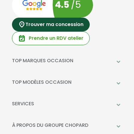
4.5
/5
Trouver ma concession
Prendre un RDV atelier
TOP MARQUES OCCASION
Peugeot
Mercedes-Benz
TOP MODÈLES OCCASION
Citroën
Citroën C3
DS Automobiles
Peugeot 208
SERVICES
Toyota
Mercedes GLC
Prendre rendez-vous à l'atelier
Opel
Peugeot 2008
Livraison à domicile
À PROPOS DU GROUPE CHOPARD
Kia
DS 3
Financement