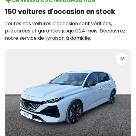
UN RÉSEAU À VOTRE DISPOSITION
150 voitures d'occasion en stock
Toutes nos voitures d'occasion sont vérifiées,
préparées et garanties jusqu'à 24 mois. Découvrez
notre service de
livraison à domicile.
P
2
2
d