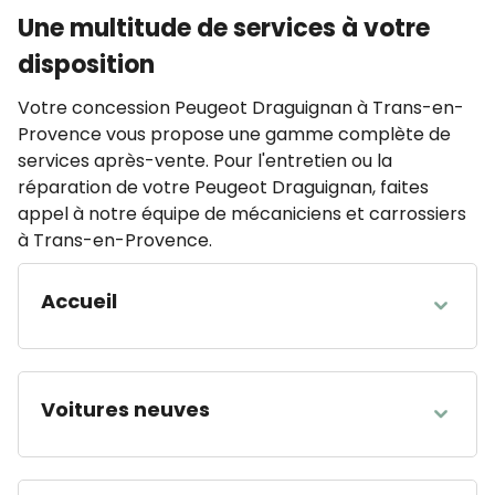
Une multitude de services à votre
disposition
Votre concession Peugeot Draguignan à Trans-en-
Provence vous propose une gamme complète de
services après-vente. Pour l'entretien ou la
réparation de votre Peugeot Draguignan, faites
appel à notre équipe de mécaniciens et carrossiers
à Trans-en-Provence.
Accueil
HEURES D'OUVERTURE
Lundi
08:00 - 12:00 14:00 - 19:00
Voitures neuves
Mardi
08:00 - 12:00 14:00 - 19:00
Mercredi
08:00 - 12:00 14:00 - 19:00
HEURES D'OUVERTURE
Jeudi
08:00 - 12:00 14:00 - 19:00
Lundi
08:00 - 12:00 14:00 - 19:00