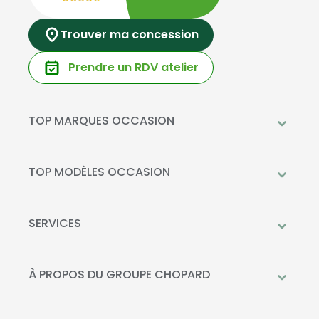
Trouver ma concession
Prendre un RDV atelier
TOP MARQUES OCCASION
Peugeot
Mercedes-Benz
TOP MODÈLES OCCASION
Citroën
Citroën C3
DS Automobiles
Peugeot 208
SERVICES
Toyota
Mercedes GLC
Prendre rendez-vous à l'atelier
Opel
Peugeot 2008
Livraison à domicile
À PROPOS DU GROUPE CHOPARD
Kia
DS 3
Financement
Qui sommes-nous?
Fiat
Toyota C-HR
La Recharge Chopard