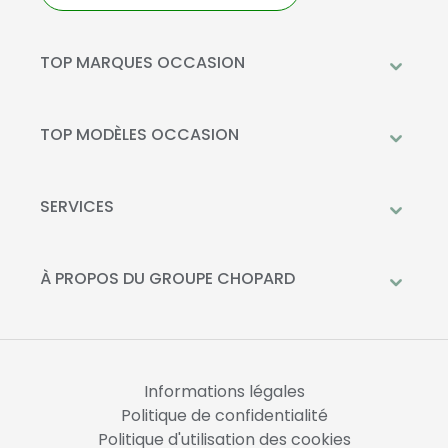
TOP MARQUES OCCASION
Peugeot
Mercedes-Benz
TOP MODÈLES OCCASION
Citroën
Citroën C3
DS Automobiles
Peugeot 208
SERVICES
Toyota
Mercedes GLC
Prendre rendez-vous à l'atelier
Opel
Peugeot 2008
Livraison à domicile
À PROPOS DU GROUPE CHOPARD
Kia
DS 3
Financement
Qui sommes-nous?
Fiat
Toyota C-HR
La Recharge Chopard
Nos concessions
Mercedes Classe A
Actualités
Opel Corsa
Informations légales
Nous rejoindre
Politique de confidentialité
Politique d'utilisation des cookies