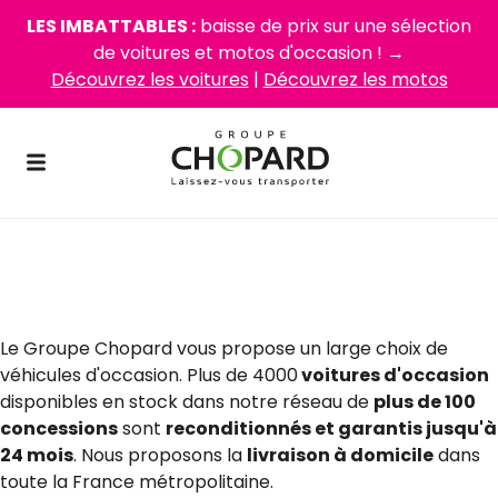
LES IMBATTABLES :
baisse de prix sur une sélection
de voitures et motos d'occasion ! →
Découvrez les voitures
|
Découvrez les motos
Nos voitures d'occasion en
stock
Le Groupe Chopard vous propose un large choix de
véhicules d'occasion. Plus de 4000
voitures d'occasion
disponibles en stock dans notre réseau de
plus de 100
concessions
sont
reconditionnés et garantis jusqu'à
24 mois
. Nous proposons la
livraison à domicile
dans
toute la France métropolitaine.