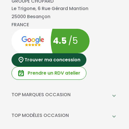
GROUPE CHOPARD
Le Trigone, 6 Rue Gérard Mantion
25000 Besançon
FRANCE
4.5
/5
Trouver ma concession
Prendre un RDV atelier
TOP MARQUES OCCASION
Peugeot
Mercedes-Benz
TOP MODÈLES OCCASION
Citroën
Citroën C3