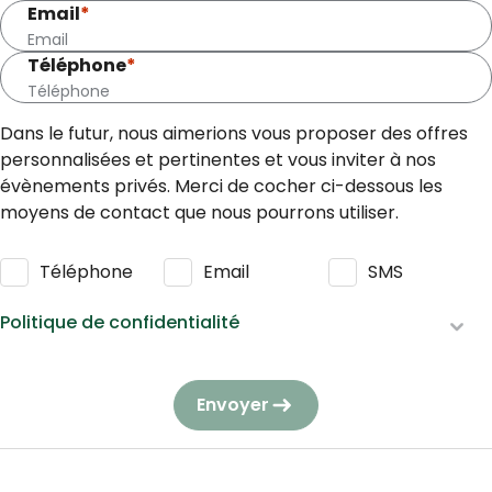
Email
*
Téléphone
*
Dans le futur, nous aimerions vous proposer des offres
personnalisées et pertinentes et vous inviter à nos
évènements privés. Merci de cocher ci-dessous les
moyens de contact que nous pourrons utiliser.
Téléphone
Email
SMS
Politique de confidentialité
Nous respectons vos données personnelles : elles seront
utilisées et traitées conformément à notre
Envoyer
politique de confidentialité
en respectant la
réglementation en vigueur en matière de protection des
données à caractère personnel.