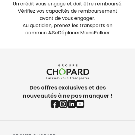
Un crédit vous engage et doit être remboursé.
En application de l’article L223-2 du Code de la
Vérifiez vos capacités de remboursement
consommation, vous pouvez vous opposer à tout
avant de vous engager.
moment à être démarché par téléphone, en vous
Au quotidien, prenez les transports en
inscrivant gratuitement sur
https://www.bloctel.gouv.fr/.
commun #SeDéplacerMoinsPolluer
Des offres exclusives et des
nouveautés à ne pas manquer !