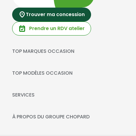
Trouver ma concession
Prendre un RDV atelier
TOP MARQUES OCCASION
Peugeot
Mercedes-Benz
TOP MODÈLES OCCASION
Citroën
Citroën C3
DS Automobiles
Peugeot 208
SERVICES
Toyota
Mercedes GLC
Prendre rendez-vous à l'atelier
Opel
Peugeot 2008
Livraison à domicile
À PROPOS DU GROUPE CHOPARD
Kia
DS 3
Financement
Qui sommes-nous?
Fiat
Toyota C-HR
La Recharge Chopard