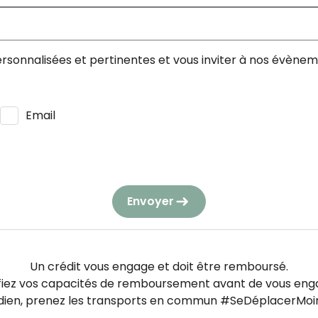
ersonnalisées et pertinentes et vous inviter à nos évène
Email
 utilisées et traitées conformément à notre
politique de c
re personnel.
Envoyer
mmation, vous pouvez vous opposer à tout moment à être 
Un crédit vous engage et doit être remboursé.
fiez vos capacités de remboursement avant de vous eng
idien, prenez les transports en commun #SeDéplacerMoin