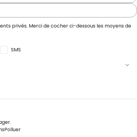
ments privés. Merci de cocher ci-dessous les moyens de
SMS
onfidentialité
en respectant la réglementation en
démarché par téléphone, en vous inscrivant gratuitement
ager.
sPolluer