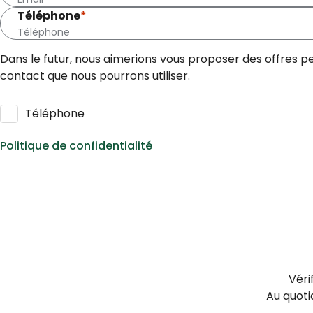
Téléphone
*
Dans le futur, nous aimerions vous proposer des offres p
contact que nous pourrons utiliser.
Téléphone
Politique de confidentialité
Nous respectons vos données personnelles : elles seront
vigueur en matière de protection des données à caractè
En application de l’article L223-2 du Code de la conso
sur
https://www.bloctel.gouv.fr/.
Véri
Au quot