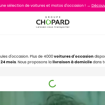
 une sélection de voitures et motos d'occasion ! →
Découvr
on en stock
les d'occasion. Plus de 4000
voitures d'occasion
dispo
 24 mois
. Nous proposons la
livraison à domicile
dans t