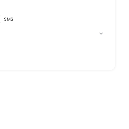
SMS
ique de confidentialité
en respectant la
t à être démarché par téléphone, en vous