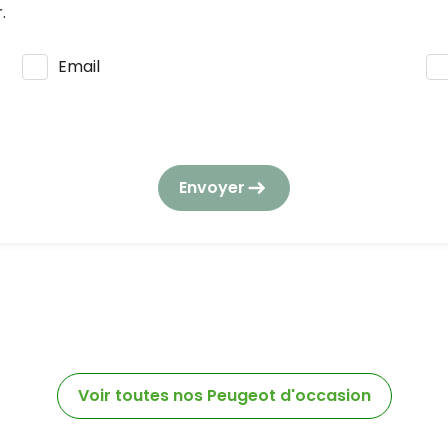
.
Email
s seront utilisées et traitées conformément à notre
polit
tion des données à caractère personnel.
Envoyer
la consommation, vous pouvez vous opposer à tout momen
gouv.fr/.
Voir toutes nos Peugeot d'occasion