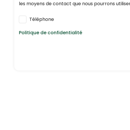
les moyens de contact que nous pourrons utiliser
Téléphone
Politique de confidentialité
Nous respectons vos données personnelles : elle
réglementation en vigueur en matière de protec
En application de l’article L223-2 du Code de 
inscrivant gratuitement sur
https://www.bloctel.