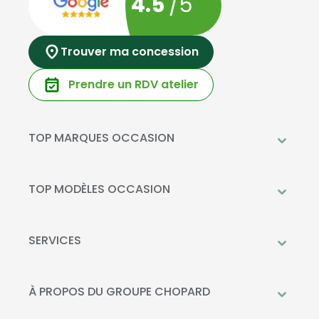
4.5
/5
Trouver ma concession
Prendre un RDV atelier
TOP MARQUES OCCASION
Peugeot
Mercedes-Benz
TOP MODÈLES OCCASION
Citroën
Citroën C3
DS Automobiles
Peugeot 208
SERVICES
Toyota
Mercedes GLC
Prendre rendez-vous à l'atelier
Opel
Peugeot 2008
Livraison à domicile
À PROPOS DU GROUPE CHOPARD
Kia
DS 3
Financement
Qui sommes-nous?