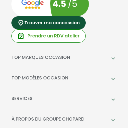
4.5
/5
Trouver ma concession
Prendre un RDV atelier
TOP MARQUES OCCASION
Peugeot
Mercedes-Benz
TOP MODÈLES OCCASION
Citroën
Citroën C3
DS Automobiles
Peugeot 208
SERVICES
Toyota
Mercedes GLC
Prendre rendez-vous à l'atelier
Opel
Peugeot 2008
Livraison à domicile
À PROPOS DU GROUPE CHOPARD
Kia
DS 3
Financement