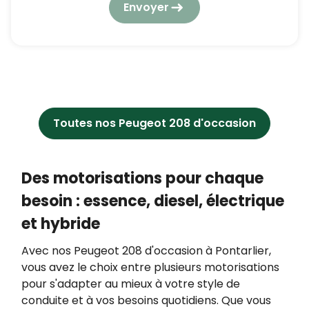
elles seront utilisées et traitées conformément
Envoyer
à notre
politique de confidentialité
en
respectant la réglementation en vigueur en
matière de protection des données à caractère
personnel.
En application de l’article L223-2 du Code de la
consommation, vous pouvez vous opposer à
tout moment à être démarché par téléphone,
Toutes nos Peugeot 208 d'occasion
en vous inscrivant gratuitement sur
https://www.bloctel.gouv.fr/.
Des motorisations pour chaque
besoin : essence, diesel, électrique
et hybride
Avec nos Peugeot 208 d'occasion à Pontarlier,
vous avez le choix entre plusieurs motorisations
pour s'adapter au mieux à votre style de
conduite et à vos besoins quotidiens. Que vous