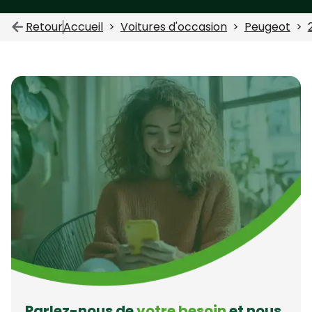
Retour
Accueil
Voitures d'occasion
Peugeot
Parlez-nous de
votre besoin
et nous