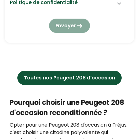
Politique de confidentialité
Nous respectons vos données personnelles :
elles seront utilisées et traitées conformément
Envoyer
à notre
politique de confidentialité
en
respectant la réglementation en vigueur en
matière de protection des données à caractère
personnel.
En application de l’article L223-2 du Code de la
consommation, vous pouvez vous opposer à
tout moment à être démarché par téléphone,
Toutes nos Peugeot 208 d'occasion
en vous inscrivant gratuitement sur
https://www.bloctel.gouv.fr/.
Pourquoi choisir une Peugeot 208
d'occasion reconditionnée ?
Opter pour une Peugeot 208 d'occasion à Fréjus,
c'est choisir une citadine polyvalente qui