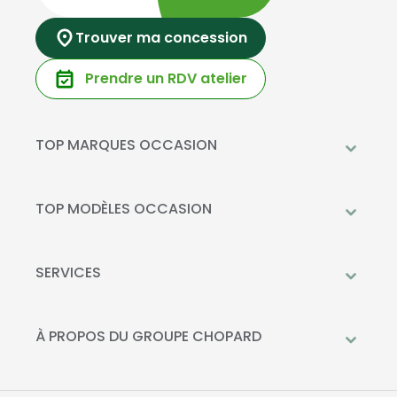
Trouver ma concession
Prendre un RDV atelier
TOP MARQUES OCCASION
Peugeot
Mercedes-Benz
TOP MODÈLES OCCASION
Citroën
Citroën C3
DS Automobiles
Peugeot 208
SERVICES
Toyota
Mercedes GLC
Prendre rendez-vous à l'atelier
Opel
Peugeot 2008
Livraison à domicile
À PROPOS DU GROUPE CHOPARD
Kia
DS 3
Financement
Qui sommes-nous?
Fiat
Toyota C-HR
La Recharge Chopard
Nos concessions