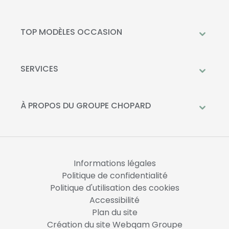
Peugeot
Mercedes-Benz
TOP MODÈLES OCCASION
Citroën
Citroën C3
DS Automobiles
Peugeot 208
SERVICES
Toyota
Mercedes GLC
Prendre rendez-vous à l'atelier
Opel
Peugeot 2008
Livraison à domicile
À PROPOS DU GROUPE CHOPARD
Kia
DS 3
Financement
Qui sommes-nous?
Fiat
Toyota C-HR
La Recharge Chopard
Nos concessions
Mercedes Classe A
Actualités
Opel Corsa
Informations légales
Nous rejoindre
Politique de confidentialité
Politique d'utilisation des cookies
Accessibilité
Plan du site
Création du site Webqam Groupe