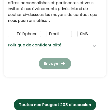
offres personnalisées et pertinentes et vous
inviter à nos évènements privés. Merci de
cocher ci-dessous les moyens de contact que
nous pourrons utiliser.
Téléphone
Email
SMS
Politique de confidentialité
Nous respectons vos données personnelles :
elles seront utilisées et traitées conformément
Envoyer
à notre
politique de confidentialité
en
respectant la réglementation en vigueur en
matière de protection des données à caractère
personnel.
En application de l’article L223-2 du Code de la
consommation, vous pouvez vous opposer à
tout moment à être démarché par téléphone,
Toutes nos Peugeot 208 d'occasion
en vous inscrivant gratuitement sur