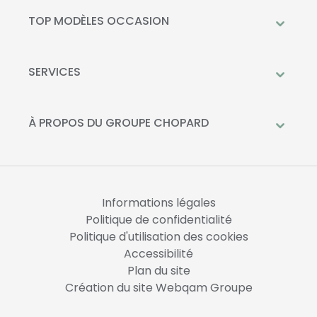
Mercedes-Benz
TOP MODÈLES OCCASION
Citroën
Citroën C3
DS Automobiles
Peugeot 208
SERVICES
Toyota
Mercedes GLC
Prendre rendez-vous à l'atelier
Opel
Peugeot 2008
Livraison à domicile
À PROPOS DU GROUPE CHOPARD
Kia
DS 3
Financement
Qui sommes-nous?
Fiat
Toyota C-HR
La Recharge Chopard
Nos concessions
Mercedes Classe A
Actualités
Opel Corsa
Informations légales
Nous rejoindre
Politique de confidentialité
Politique d'utilisation des cookies
Accessibilité
Plan du site
Création du site Webqam Groupe