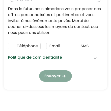
Dans le futur, nous aimerions vous proposer des
offres personnalisées et pertinentes et vous
inviter à nos évènements privés. Merci de
cocher ci-dessous les moyens de contact que
nous pourrons utiliser.
Téléphone
Email
SMS
Politique de confidentialité
Nous respectons vos données personnelles :
elles seront utilisées et traitées conformément
Envoyer
à notre
politique de confidentialité
en
respectant la réglementation en vigueur en
matière de protection des données à caractère
personnel.
En application de l’article L223-2 du Code de la
consommation, vous pouvez vous opposer à