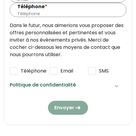
Téléphone
*
Dans le futur, nous aimerions vous proposer des
offres personnalisées et pertinentes et vous
inviter à nos évènements privés. Merci de
cocher ci-dessous les moyens de contact que
nous pourrons utiliser.
Téléphone
Email
SMS
Politique de confidentialité
Nous respectons vos données personnelles :
elles seront utilisées et traitées conformément
Envoyer
à notre
politique de confidentialité
en
respectant la réglementation en vigueur en
matière de protection des données à caractère
personnel.