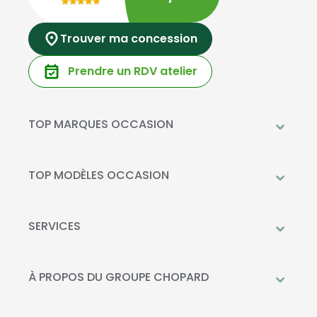
Trouver ma concession
Prendre un RDV atelier
TOP MARQUES OCCASION
Peugeot
Mercedes-Benz
TOP MODÈLES OCCASION
Citroën
Citroën C3
DS Automobiles
Peugeot 208
SERVICES
Toyota
Mercedes GLC
Prendre rendez-vous à l'atelier
Opel
Peugeot 2008
Livraison à domicile
À PROPOS DU GROUPE CHOPARD
Kia
DS 3
Financement
Qui sommes-nous?
Fiat
Toyota C-HR
La Recharge Chopard