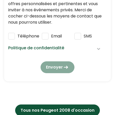
offres personnalisées et pertinentes et vous
inviter à nos évènements privés. Merci de
cocher ci-dessous les moyens de contact que
nous pourrons utiliser.
Téléphone
Email
SMS
Politique de confidentialité
Nous respectons vos données personnelles :
elles seront utilisées et traitées conformément
Envoyer
à notre
politique de confidentialité
en
respectant la réglementation en vigueur en
matière de protection des données à caractère
personnel.
En application de l’article L223-2 du Code de la
consommation, vous pouvez vous opposer à
tout moment à être démarché par téléphone,
Tous nos Peugeot 2008 d'occasion