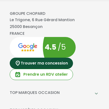
GROUPE CHOPARD
Le Trigone, 6 Rue Gérard Mantion
25000 Besançon
FRANCE
4.5
/5
Trouver ma concession
Prendre un RDV atelier
TOP MARQUES OCCASION
Peugeot
Mercedes-Benz