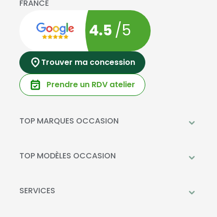
FRANCE
4.5
/5
Trouver ma concession
Prendre un RDV atelier
TOP MARQUES OCCASION
Peugeot
Mercedes-Benz
TOP MODÈLES OCCASION
Citroën
Citroën C3
DS Automobiles
Peugeot 208
SERVICES
Toyota
Mercedes GLC
Prendre rendez-vous à l'atelier
Opel