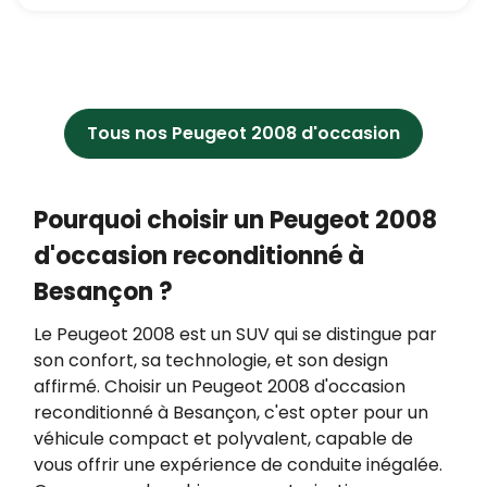
matière de protection des données à caractère
personnel.
En application de l’article L223-2 du Code de la
consommation, vous pouvez vous opposer à
tout moment à être démarché par téléphone,
Tous nos Peugeot 2008 d'occasion
en vous inscrivant gratuitement sur
https://www.bloctel.gouv.fr/.
Pourquoi choisir un Peugeot 2008
d'occasion reconditionné à
Besançon ?
Le Peugeot 2008 est un SUV qui se distingue par
son confort, sa technologie, et son design
affirmé. Choisir un Peugeot 2008 d'occasion
reconditionné à Besançon, c'est opter pour un
véhicule compact et polyvalent, capable de
vous offrir une expérience de conduite inégalée.