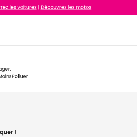
ez les voitures
|
Découvrez les motos
ager.
MoinsPolluer
quer !