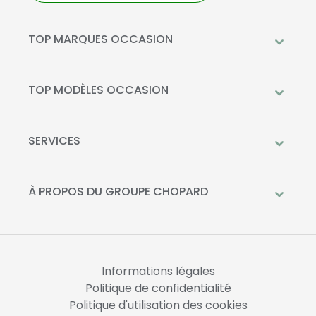
TOP MARQUES OCCASION
Peugeot
Mercedes-Benz
TOP MODÈLES OCCASION
Citroën
Citroën C3
DS Automobiles
Peugeot 208
SERVICES
Toyota
Mercedes GLC
Prendre rendez-vous à l'atelier
Opel
Peugeot 2008
Livraison à domicile
À PROPOS DU GROUPE CHOPARD
Kia
DS 3
Financement
Qui sommes-nous?
Fiat
Toyota C-HR
La Recharge Chopard
Nos concessions
Mercedes Classe A
Actualités
Opel Corsa
Informations légales
Nous rejoindre
Politique de confidentialité
Politique d'utilisation des cookies