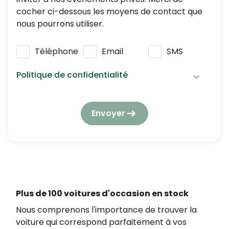
cocher ci-dessous les moyens de contact que
nous pourrons utiliser.
Téléphone
Email
SMS
Politique de confidentialité
Nous respectons vos données personnelles :
elles seront utilisées et traitées conformément
Envoyer
à notre
politique de confidentialité
en
respectant la réglementation en vigueur en
matière de protection des données à caractère
personnel.
En application de l’article L223-2 du Code de la
consommation, vous pouvez vous opposer à
Plus de 100 voitures d'occasion en stock
tout moment à être démarché par téléphone,
Nous comprenons l'importance de trouver la
en vous inscrivant gratuitement sur
voiture qui correspond parfaitement à vos
https://www.bloctel.gouv.fr/.