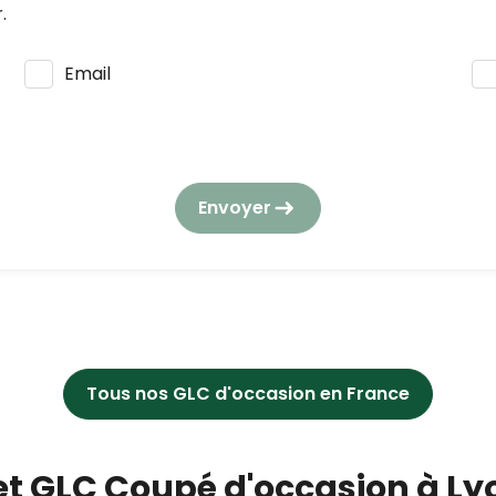
.
Email
s seront utilisées et traitées conformément à notre
polit
tion des données à caractère personnel.
Envoyer
la consommation, vous pouvez vous opposer à tout momen
gouv.fr/.
Tous nos GLC d'occasion en France
 et GLC Coupé d'occasion à Ly