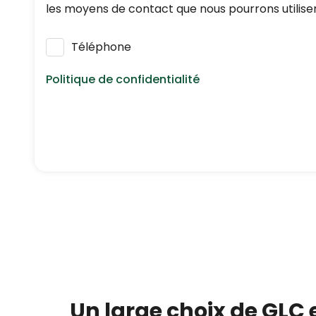
les moyens de contact que nous pourrons utiliser
Téléphone
Politique de confidentialité
Nous respectons vos données personnelles : elle
réglementation en vigueur en matière de protec
En application de l’article L223-2 du Code de 
inscrivant gratuitement sur
https://www.bloctel.
Un large choix de GLC