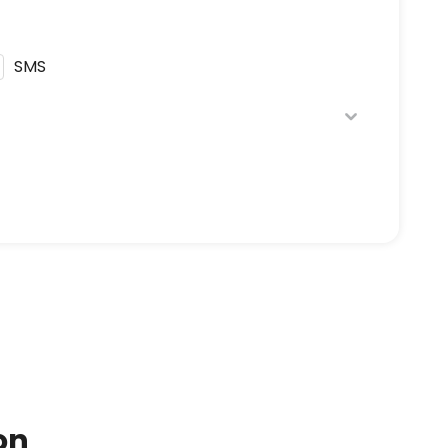
SMS
ique de confidentialité
en respectant la
t à être démarché par téléphone, en vous
on