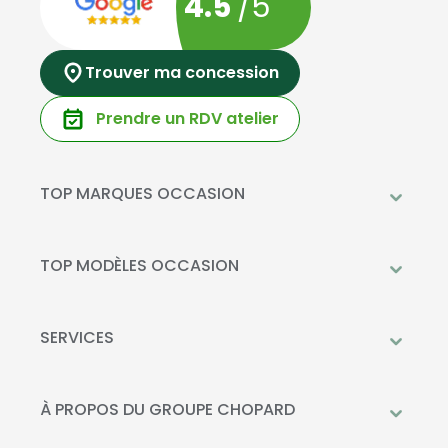
4.5
/5
Trouver ma concession
Prendre un RDV atelier
TOP MARQUES OCCASION
Peugeot
Mercedes-Benz
TOP MODÈLES OCCASION
Citroën
Citroën C3
DS Automobiles
Peugeot 208
SERVICES
Toyota
Mercedes GLC
Prendre rendez-vous à l'atelier
Opel
Peugeot 2008
Livraison à domicile
À PROPOS DU GROUPE CHOPARD
Kia
DS 3
Financement
Qui sommes-nous?