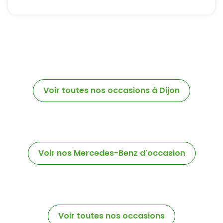
respectant la réglementation en vigueur en
matière de protection des données à caractère
personnel.
En application de l’article L223-2 du Code de la
consommation, vous pouvez vous opposer à
tout moment à être démarché par téléphone,
en vous inscrivant gratuitement sur
Voir toutes nos occasions à Dijon
https://www.bloctel.gouv.fr/.
Voir nos Mercedes-Benz d'occasion
Voir toutes nos occasions