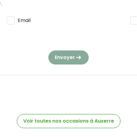
.
Email
s seront utilisées et traitées conformément à notre
polit
tion des données à caractère personnel.
Envoyer
la consommation, vous pouvez vous opposer à tout momen
gouv.fr/.
Voir toutes nos occasions à Auxerre