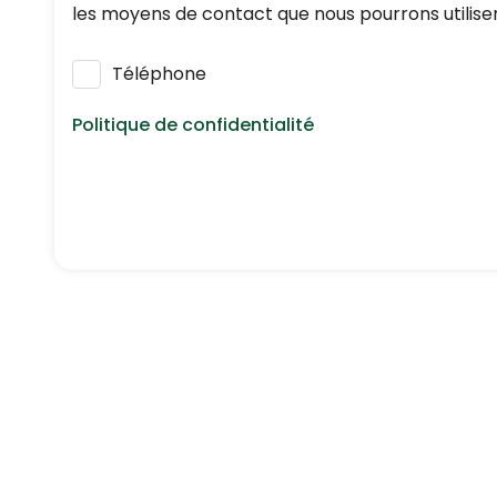
les moyens de contact que nous pourrons utiliser
Téléphone
Politique de confidentialité
Nous respectons vos données personnelles : elle
réglementation en vigueur en matière de protec
En application de l’article L223-2 du Code de 
inscrivant gratuitement sur
https://www.bloctel.