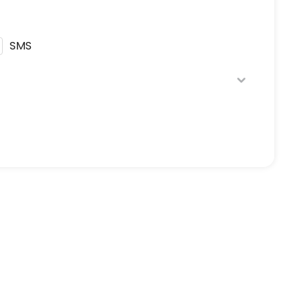
SMS
ique de confidentialité
en respectant la
t à être démarché par téléphone, en vous