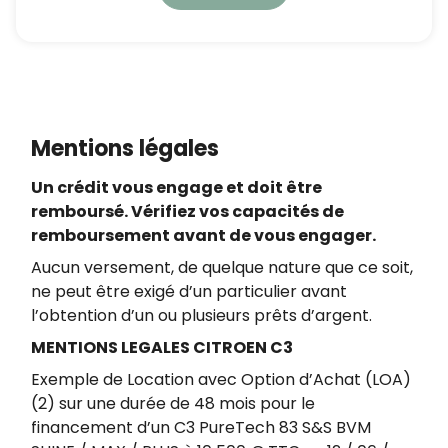
à notre
politique de confidentialité
en
respectant la réglementation en vigueur en
matière de protection des données à caractère
personnel.
En application de l’article L223-2 du Code de la
consommation, vous pouvez vous opposer à
Mentions légales
tout moment à être démarché par téléphone,
en vous inscrivant gratuitement sur
Un crédit vous engage et doit être
https://www.bloctel.gouv.fr/.
remboursé. Vérifiez vos capacités de
remboursement avant de vous engager.
Aucun versement, de quelque nature que ce soit,
ne peut être exigé d’un particulier avant
l’obtention d’un ou plusieurs prêts d’argent.
MENTIONS LEGALES CITROEN C3
Exemple de Location avec Option d’Achat (LOA)
(2) sur une durée de 48 mois pour le
financement d’un C3 PureTech 83 S&S BVM