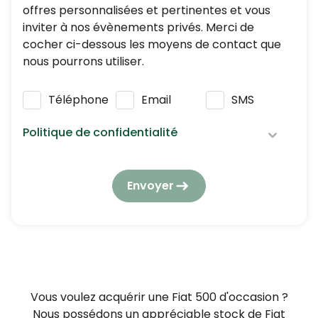
offres personnalisées et pertinentes et vous
inviter à nos évènements privés. Merci de
cocher ci-dessous les moyens de contact que
nous pourrons utiliser.
Téléphone
Email
SMS
Politique de confidentialité
Nous respectons vos données personnelles :
elles seront utilisées et traitées conformément
Envoyer
à notre
politique de confidentialité
en
respectant la réglementation en vigueur en
matière de protection des données à caractère
personnel.
En application de l’article L223-2 du Code de la
consommation, vous pouvez vous opposer à
Vous voulez acquérir une Fiat 500 d'occasion ?
tout moment à être démarché par téléphone,
Nous possédons un appréciable stock de Fiat