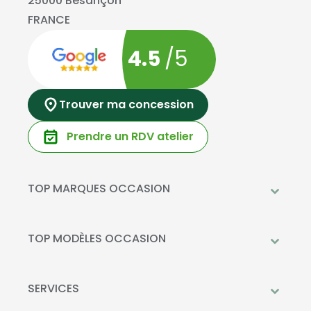
25000 Besançon
FRANCE
4.5
/5
Trouver ma concession
Prendre un RDV atelier
TOP MARQUES OCCASION
Peugeot
Mercedes-Benz
TOP MODÈLES OCCASION
Citroën
Citroën C3
DS Automobiles
Peugeot 208
SERVICES
Toyota
Mercedes GLC
Prendre rendez-vous à l'atelier