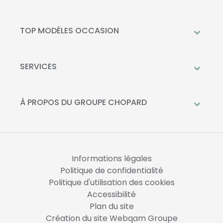
Peugeot
Mercedes-Benz
TOP MODÈLES OCCASION
Citroën
Citroën C3
DS Automobiles
Peugeot 208
SERVICES
Toyota
Mercedes GLC
Prendre rendez-vous à l'atelier
Opel
Peugeot 2008
Livraison à domicile
À PROPOS DU GROUPE CHOPARD
Kia
DS 3
Financement
Qui sommes-nous?
Fiat
Toyota C-HR
La Recharge Chopard
Nos concessions
Mercedes Classe A
Actualités
Opel Corsa
Informations légales
Nous rejoindre
Politique de confidentialité
Politique d'utilisation des cookies
Accessibilité
Plan du site
Création du site Webqam Groupe