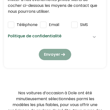
cocher ci-dessous les moyens de contact que
nous pourrons utiliser.
Téléphone
Email
SMS
Politique de confidentialité
Nous respectons vos données personnelles :
elles seront utilisées et traitées conformément
Envoyer
à notre
politique de confidentialité
en
respectant la réglementation en vigueur en
matière de protection des données à caractère
personnel.
En application de l’article L223-2 du Code de la
consommation, vous pouvez vous opposer à
Nos voitures d’occasion à Dole ont été
tout moment à être démarché par téléphone,
minutieusement sélectionnées parmi les
en vous inscrivant gratuitement sur
modèles les plus fiables, pour vous offrir une
https://www.bloctel.gouv.fr/.