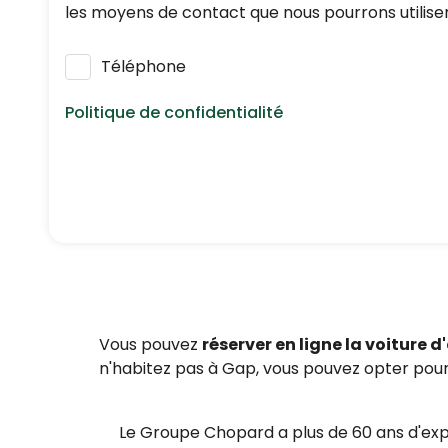
les moyens de contact que nous pourrons utiliser
Téléphone
Politique de confidentialité
Nous respectons vos données personnelles : elle
réglementation en vigueur en matière de protec
En application de l’article L223-2 du Code de 
inscrivant gratuitement sur
https://www.bloctel.
Vous pouvez
réserver en ligne la voiture d
n'habitez pas à Gap, vous pouvez opter pour
Le Groupe Chopard a plus de 60 ans d'ex