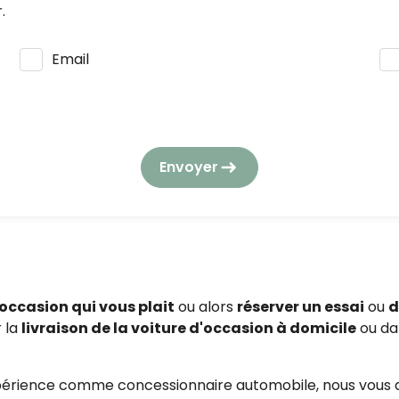
.
Email
s seront utilisées et traitées conformément à notre
polit
tion des données à caractère personnel.
Envoyer
la consommation, vous pouvez vous opposer à tout momen
gouv.fr/.
'occasion qui vous plait
ou alors
réserver un essai
ou
d
 la
livraison de la voiture d'occasion à domicile
ou da
périence comme concessionnaire automobile, nous vous a