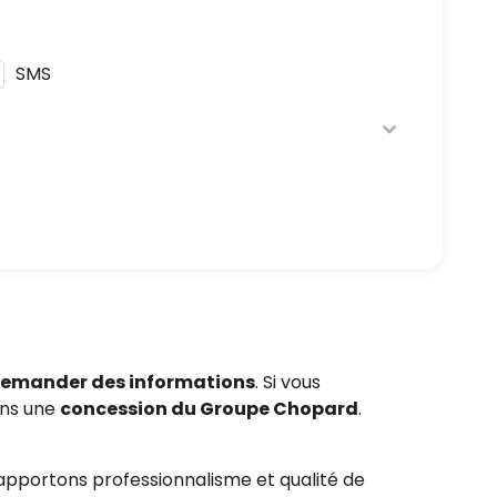
SMS
ique de confidentialité
en respectant la
t à être démarché par téléphone, en vous
emander des informations
. Si vous
ns une
concession du Groupe Chopard
.
pportons professionnalisme et qualité de