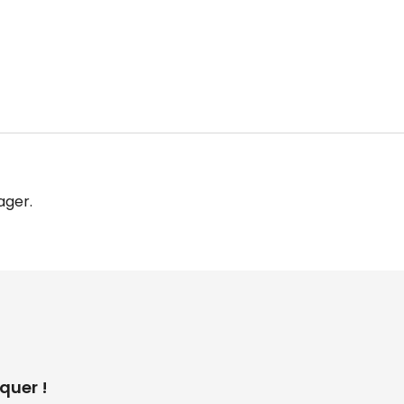
ager.
quer !