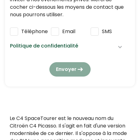
cocher ci-dessous les moyens de contact que
nous pourrons utiliser.
Téléphone
Email
SMS
Politique de confidentialité
Nous respectons vos données personnelles :
elles seront utilisées et traitées conformément
Envoyer
à notre
politique de confidentialité
en
respectant la réglementation en vigueur en
matière de protection des données à caractère
personnel.
En application de l’article L223-2 du Code de la
consommation, vous pouvez vous opposer à
Le C4 SpaceTourer est le nouveau nom du
tout moment à être démarché par téléphone,
Citroën C4 Picasso. Il s'agit en fait d'une version
en vous inscrivant gratuitement sur
modernisée de ce dernier. Il s'oppose à la mode
https://www.bloctel.gouv.fr/.