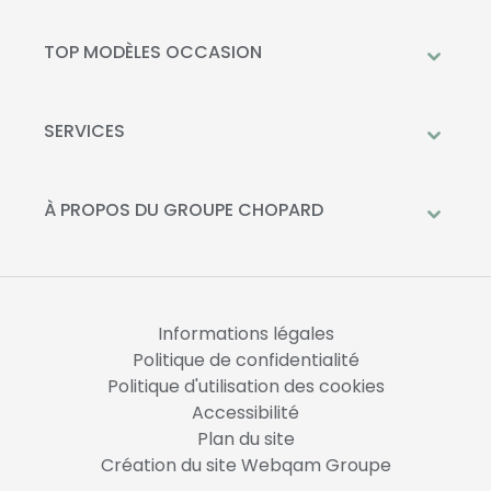
Peugeot
Mercedes-Benz
TOP MODÈLES OCCASION
Citroën
Citroën C3
DS Automobiles
Peugeot 208
SERVICES
Toyota
Mercedes GLC
Prendre rendez-vous à l'atelier
Opel
Peugeot 2008
Livraison à domicile
À PROPOS DU GROUPE CHOPARD
Kia
DS 3
Financement
Qui sommes-nous?
Fiat
Toyota C-HR
La Recharge Chopard
Nos concessions
Mercedes Classe A
Actualités
Opel Corsa
Informations légales
Nous rejoindre
Politique de confidentialité
Politique d'utilisation des cookies
Accessibilité
Plan du site
Création du site Webqam Groupe