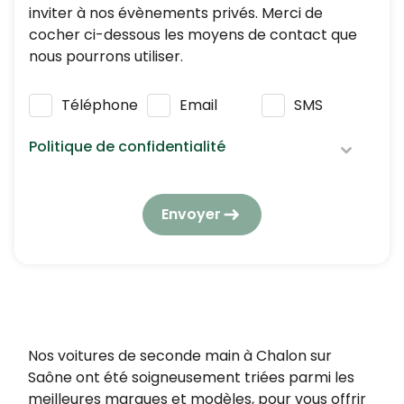
inviter à nos évènements privés. Merci de
cocher ci-dessous les moyens de contact que
nous pourrons utiliser.
Téléphone
Email
SMS
Politique de confidentialité
Nous respectons vos données personnelles :
elles seront utilisées et traitées conformément
Envoyer
à notre
politique de confidentialité
en
respectant la réglementation en vigueur en
matière de protection des données à caractère
personnel.
En application de l’article L223-2 du Code de la
consommation, vous pouvez vous opposer à
Nos voitures de seconde main à Chalon sur
tout moment à être démarché par téléphone,
Saône ont été soigneusement triées parmi les
en vous inscrivant gratuitement sur
meilleures marques et modèles, pour vous offrir