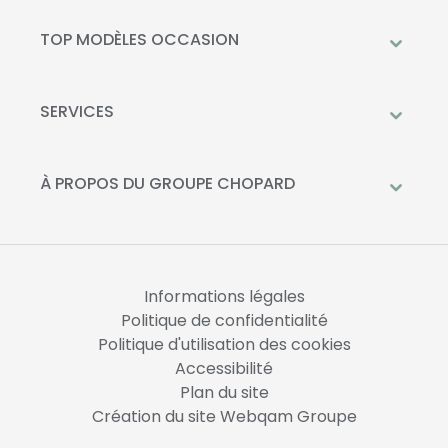
Mercedes-Benz
TOP MODÈLES OCCASION
Citroën
Citroën C3
DS Automobiles
Peugeot 208
SERVICES
Toyota
Mercedes GLC
Prendre rendez-vous à l'atelier
Opel
Peugeot 2008
Livraison à domicile
À PROPOS DU GROUPE CHOPARD
Kia
DS 3
Financement
Qui sommes-nous?
Fiat
Toyota C-HR
La Recharge Chopard
Nos concessions
Mercedes Classe A
Actualités
Opel Corsa
Informations légales
Nous rejoindre
Politique de confidentialité
Politique d'utilisation des cookies
Accessibilité
Plan du site
Création du site Webqam Groupe