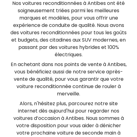
Nos voitures reconditionnées à Antibes ont été
tout moment à être démarché par téléphone,
soigneusement triées parmi les meilleures
en vous inscrivant gratuitement sur
marques et modèles, pour vous offrir une
https://www.bloctel.gouv.fr/.
expérience de conduite de qualité. Nous avons
des voitures reconditionnées pour tous les goûts
et budgets, des citadines aux SUV modernes, en
passant par des voitures hybrides et 100%
électriques.
En achetant dans nos points de vente à Antibes,
vous bénéficiez aussi de notre service après-
vente de qualité, pour vous garantir que votre
voiture reconditionnée continue de rouler à
merveille.
Alors, n'hésitez plus, parcourez notre site
internet dès aujourd'hui pour regarder nos
voitures d’occasion à Antibes. Nous sommes à
votre disposition pour vous aider à dénicher
votre prochaine voiture de seconde main à