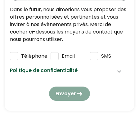
Dans le futur, nous aimerions vous proposer des
offres personnalisées et pertinentes et vous
inviter à nos évènements privés. Merci de
cocher ci-dessous les moyens de contact que
nous pourrons utiliser.
Téléphone
Email
SMS
Politique de confidentialité
Nous respectons vos données personnelles :
elles seront utilisées et traitées conformément
Envoyer
à notre
politique de confidentialité
en
respectant la réglementation en vigueur en
matière de protection des données à caractère
personnel.
En application de l’article L223-2 du Code de la
consommation, vous pouvez vous opposer à