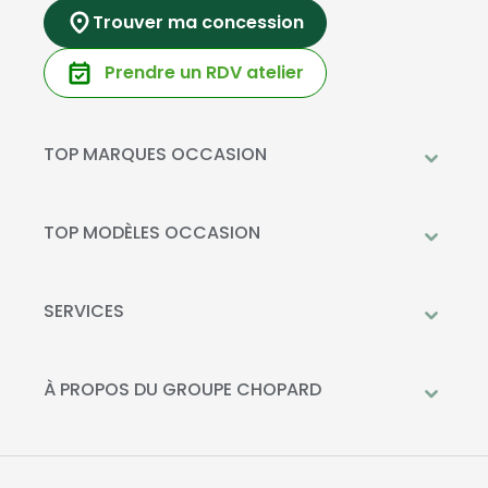
Trouver ma concession
Prendre un RDV atelier
TOP MARQUES OCCASION
Peugeot
Mercedes-Benz
TOP MODÈLES OCCASION
Citroën
Citroën C3
DS Automobiles
Peugeot 208
SERVICES
Toyota
Mercedes GLC
Prendre rendez-vous à l'atelier
Opel
Peugeot 2008
Livraison à domicile
À PROPOS DU GROUPE CHOPARD
Kia
DS 3
Financement
Qui sommes-nous?
Fiat
Toyota C-HR
La Recharge Chopard
Nos concessions
Mercedes Classe A