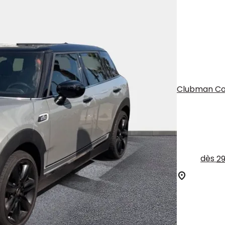
Clubman Coo
dès
2