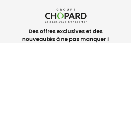
Des offres exclusives et des
nouveautés à ne pas manquer !
GROUPE CHOPARD
Le Trigone, 6 Rue Gérard Mantion
25000 Besançon
FRANCE
4.5
/5