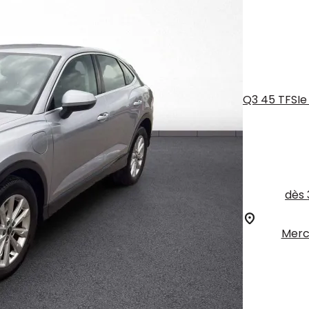
Q3 45 TFSIe 
dès
Merc