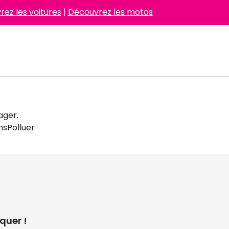
ez les voitures
|
Découvrez les motos
ager.
sPolluer
quer !