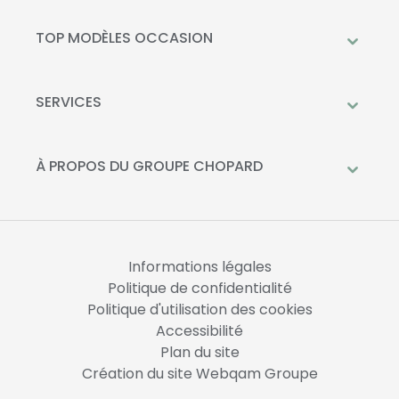
Peugeot
Mercedes-Benz
TOP MODÈLES OCCASION
Citroën
Citroën C3
DS Automobiles
Peugeot 208
SERVICES
Toyota
Mercedes GLC
Prendre rendez-vous à l'atelier
Opel
Peugeot 2008
Livraison à domicile
À PROPOS DU GROUPE CHOPARD
Kia
DS 3
Financement
Qui sommes-nous?
Fiat
Toyota C-HR
La Recharge Chopard
Nos concessions
Mercedes Classe A
Actualités
Opel Corsa
Informations légales
Nous rejoindre
Politique de confidentialité
Politique d'utilisation des cookies
Accessibilité
Plan du site
Création du site Webqam Groupe