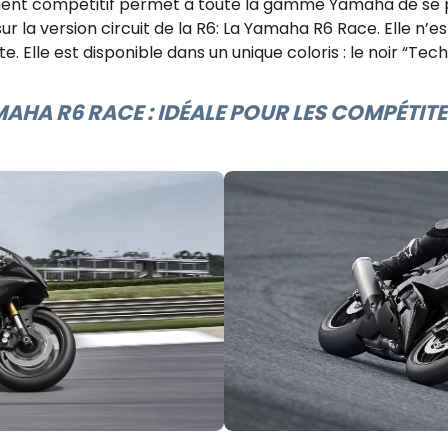
nt compétitif permet à toute la gamme Yamaha de se pe
r la version circuit de la R6: La Yamaha R6 Race. Elle n’e
te. Elle est disponible dans un unique coloris : le noir “Tech
AHA R6 RACE : IDÉALE POUR LES COMPÉTIT