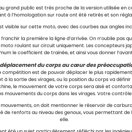
rand public est très proche de la version utilisée en co
t à l’homologation sur route ont été retirés et son régla
t visible sur cette moto, avec des courbes aux angles inci
 franchir la première la ligne d’arrivée. On n’oublie pas q
moto roulant sur circuit uniquement. Les concepteurs jap
um le coefficient de trainée, et ainsi vous donner l’ava
 déplacement du corps au cœur des préoccupati
de compétition est de pouvoir déplacer le plus rapidement 
t à la sortie des virages, ou la position du corps va définir
, le mouvement de votre corps sera aisé et confortable. 
es mouvements du corps dans les virages. Votre contrôle 
es mouvements, on doit mentionner le réservoir de carbu
doté de renforts au niveau des genoux, vous permettant de 
elle.
 été un sujet particulièrement réfléchi par les ingénieur