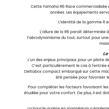
Cette Yamaha R6 Race commercialisée au g
années. Les équipements servan
L’identité de la gamme R es
L’allure de la R6 paraît déterminée à
l’aérodynamisme du tout, surtout pour une 
maxim
Le
L’un des enjeux principaux pour un pilote 
C’est particulièrement le cas à l'entrée e
Deltabox compact embarqué sur cette machine
été pensée pour favoriser l
Pour compléter les facteurs favorisant l
étudiée pour votre confort. De plus, il est 
La boucle arrière en magnésium a également