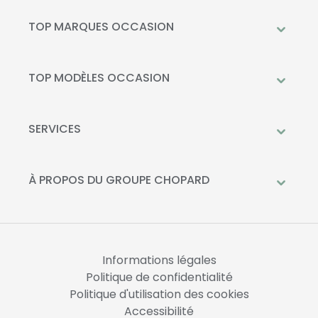
TOP MARQUES OCCASION
Peugeot
Mercedes-Benz
TOP MODÈLES OCCASION
Citroën
Citroën C3
DS Automobiles
Peugeot 208
SERVICES
Toyota
Mercedes GLC
Prendre rendez-vous à l'atelier
Opel
Peugeot 2008
Livraison à domicile
À PROPOS DU GROUPE CHOPARD
Kia
DS 3
Financement
Qui sommes-nous?
Fiat
Toyota C-HR
La Recharge Chopard
Nos concessions
Mercedes Classe A
Actualités
Opel Corsa
Informations légales
Nous rejoindre
Politique de confidentialité
Politique d'utilisation des cookies
Accessibilité