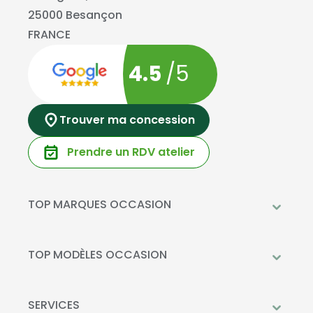
25000 Besançon
FRANCE
4.5
/5
Trouver ma concession
Prendre un RDV atelier
TOP MARQUES OCCASION
Peugeot
Mercedes-Benz
TOP MODÈLES OCCASION
Citroën
Citroën C3
DS Automobiles
Peugeot 208
SERVICES