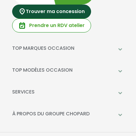
Trouver ma concession
Prendre un RDV atelier
TOP MARQUES OCCASION
Peugeot
Mercedes-Benz
TOP MODÈLES OCCASION
Citroën
Citroën C3
DS Automobiles
Peugeot 208
SERVICES
Toyota
Mercedes GLC
Prendre rendez-vous à l'atelier
Opel
Peugeot 2008
Livraison à domicile
À PROPOS DU GROUPE CHOPARD
Kia
DS 3
Financement
Qui sommes-nous?
Fiat
Toyota C-HR
La Recharge Chopard
Nos concessions