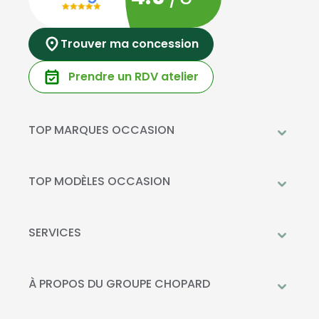
Trouver ma concession
Prendre un RDV atelier
TOP MARQUES OCCASION
Peugeot
Mercedes-Benz
TOP MODÈLES OCCASION
Citroën
Citroën C3
DS Automobiles
Peugeot 208
SERVICES
Toyota
Mercedes GLC
Prendre rendez-vous à l'atelier
Opel
Peugeot 2008
Livraison à domicile
À PROPOS DU GROUPE CHOPARD
Kia
DS 3
Financement
Qui sommes-nous?
Fiat
Toyota C-HR