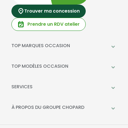
Trouver ma concession
Prendre un RDV atelier
TOP MARQUES OCCASION
Peugeot
Mercedes-Benz
TOP MODÈLES OCCASION
Citroën
Citroën C3
DS Automobiles
Peugeot 208
SERVICES
Toyota
Mercedes GLC
Prendre rendez-vous à l'atelier
Opel
Peugeot 2008
Livraison à domicile
À PROPOS DU GROUPE CHOPARD
Kia
DS 3
Financement
Qui sommes-nous?
Fiat
Toyota C-HR
La Recharge Chopard
Nos concessions