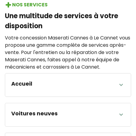
NOS SERVICES
Une multitude de services à votre
disposition
Votre concession Maserati Cannes à Le Cannet vous
propose une gamme complète de services après-
vente. Pour l'entretien ou la réparation de votre
Maserati Cannes, faites appel à notre équipe de
mécaniciens et carrossiers à Le Cannet.
Accueil
HEURES D'OUVERTURE
Lundi
09:00 - 12:00 14:00 - 19:00
Voitures neuves
Mardi
09:00 - 12:00 14:00 - 19:00
Mercredi
09:00 - 12:00 14:00 - 19:00
HEURES D'OUVERTURE
Jeudi
09:00 - 12:00 14:00 - 19:00
Lundi
09:00 - 12:00 14:00 - 19:00