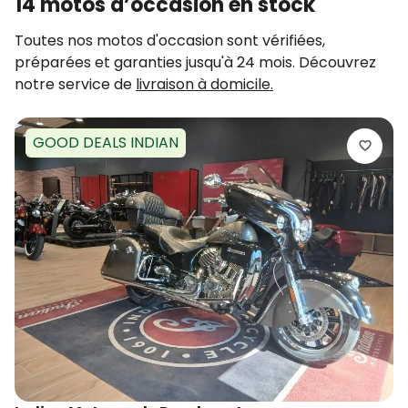
14 motos d’occasion en stock
Toutes nos motos d'occasion sont vérifiées,
préparées et garanties jusqu'à 24 mois. Découvrez
notre service de
livraison à domicile.
GOOD DEALS INDIAN
I
P
2
2