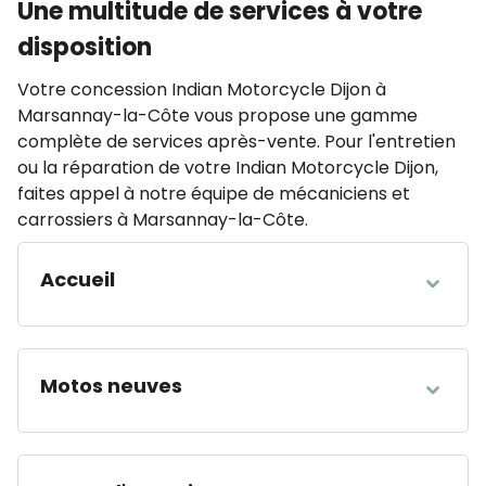
Une multitude de services à votre
disposition
Votre concession Indian Motorcycle Dijon à
Marsannay-la-Côte vous propose une gamme
complète de services après-vente. Pour l'entretien
ou la réparation de votre Indian Motorcycle Dijon,
faites appel à notre équipe de mécaniciens et
carrossiers à Marsannay-la-Côte.
Accueil
HEURES D'OUVERTURE
Lundi
fermé
Motos neuves
Mardi
09:15 - 12:00 13:00 - 19:00
Mercredi
09:15 - 12:00 13:00 - 19:00
HEURES D'OUVERTURE
Jeudi
09:15 - 12:00 13:00 - 19:00
Lundi
fermé