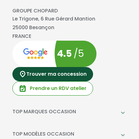
GROUPE CHOPARD
Le Trigone, 6 Rue Gérard Mantion
25000 Besançon
FRANCE
4.5
/5
Trouver ma concession
Prendre un RDV atelier
TOP MARQUES OCCASION
Peugeot
Mercedes-Benz
TOP MODÈLES OCCASION