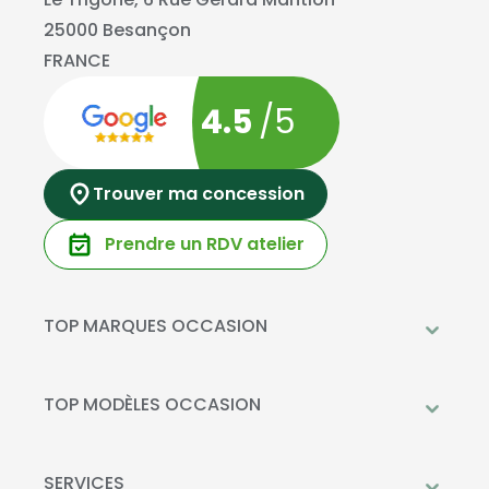
25000 Besançon
FRANCE
4.5
/5
Trouver ma concession
Prendre un RDV atelier
TOP MARQUES OCCASION
Peugeot
Mercedes-Benz
TOP MODÈLES OCCASION
Citroën
Citroën C3
DS Automobiles
Peugeot 208
SERVICES