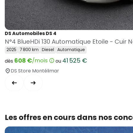
DS Automobiles DS 4
N°4 BlueHDi 130 Automatique Etoile - Cuir
2025
7 800 km
Diesel
Automatique
608 €
41 525 €
/mois
dès
ou
DS Store Montélimar
Les offres en cours dans nos con