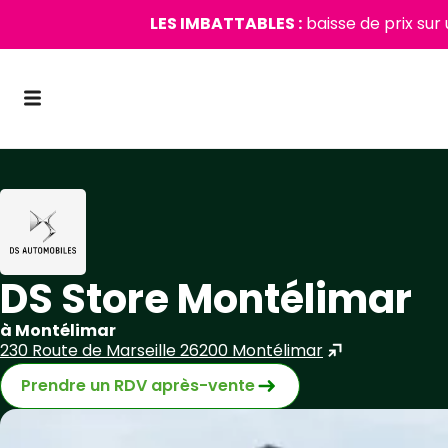
LES IMBATTABLES :
baisse de prix sur
DS Store Montélimar
à Montélimar
230 Route de Marseille 26200 Montélimar
Prendre un RDV après-vente