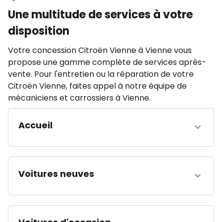
Une multitude de services à votre
disposition
Votre concession Citroën Vienne à Vienne vous
propose une gamme complète de services après-
vente. Pour l'entretien ou la réparation de votre
Citroën Vienne, faites appel à notre équipe de
mécaniciens et carrossiers à Vienne.
Accueil
HEURES D'OUVERTURE
Lundi
07:45 - 12:00 14:00 - 19:00
Voitures neuves
Mardi
07:45 - 12:00 14:00 - 19:00
Mercredi
07:45 - 12:00 14:00 - 19:00
HEURES D'OUVERTURE
Jeudi
07:45 - 12:00 14:00 - 19:00
Lundi
08:00 - 12:00 14:00 - 19:00
Vendredi
07:45 - 12:00 14:00 - 19:00