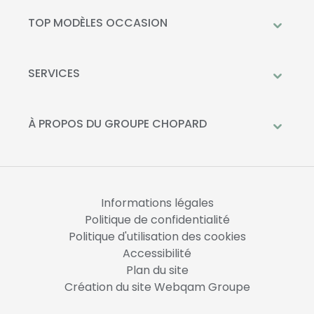
Mercedes-Benz
TOP MODÈLES OCCASION
Citroën
Citroën C3
DS Automobiles
Peugeot 208
SERVICES
Toyota
Mercedes GLC
Prendre rendez-vous à l'atelier
Opel
Peugeot 2008
Livraison à domicile
À PROPOS DU GROUPE CHOPARD
Kia
DS 3
Financement
Qui sommes-nous?
Fiat
Toyota C-HR
La Recharge Chopard
Nos concessions
Mercedes Classe A
Actualités
Opel Corsa
Informations légales
Nous rejoindre
Politique de confidentialité
Politique d'utilisation des cookies
Accessibilité
Plan du site
Création du site Webqam Groupe