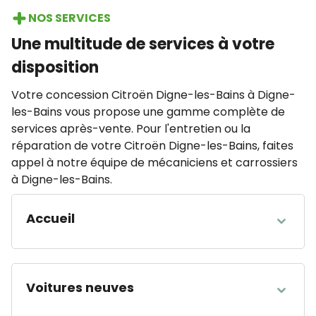
NOS SERVICES
Une multitude de services à votre
disposition
Votre concession Citroën Digne-les-Bains à Digne-
les-Bains vous propose une gamme complète de
services après-vente. Pour l'entretien ou la
réparation de votre Citroën Digne-les-Bains, faites
appel à notre équipe de mécaniciens et carrossiers
à Digne-les-Bains.
Accueil
HEURES D'OUVERTURE
Lundi
08:00 - 12:00 14:00 - 19:00
Voitures neuves
Mardi
08:00 - 12:00 14:00 - 19:00
Mercredi
08:00 - 12:00 14:00 - 19:00
HEURES D'OUVERTURE