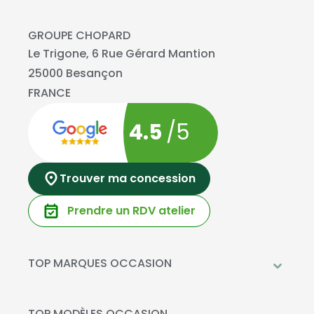
GROUPE CHOPARD
Le Trigone, 6 Rue Gérard Mantion
25000 Besançon
FRANCE
4.5
/5
Trouver ma concession
Prendre un RDV atelier
TOP MARQUES OCCASION
Peugeot
Mercedes-Benz
TOP MODÈLES OCCASION